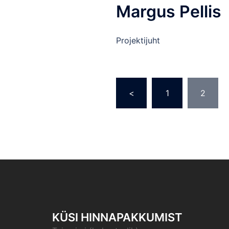
Margus Pellis
Projektijuht
Posts
<
1
2
pagination
KÜSI HINNAPAKKUMIST