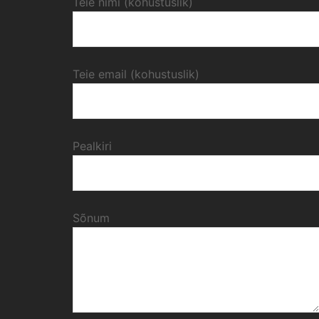
Teie nimi (kohustuslik)
Teie email (kohustuslik)
Pealkiri
Sõnum