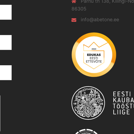
Pärnu tn 138, Kilingi-
86305
info@abetone.ee