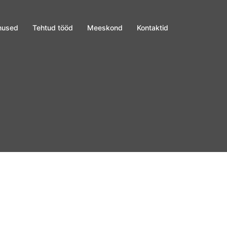
nused
Tehtud tööd
Meeskond
Kontaktid