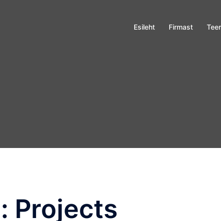
Esileht
Firmast
Tee
s:
Projects